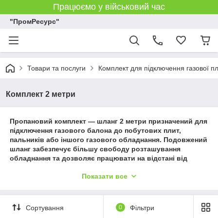
Працюємо у військовий час
"ПромРесурс"
Товари та послуги
Комплект для підключення газової п
Комплект 2 метри
Пропановий комплект — шланг 2 метри
призначений для
підключення газового балона до побутових плит,
пальників або іншого газового обладнання. Подовжений
шланг забезпечує більшу свободу розташування
обладнання та дозволяє працювати на відстані від
джерела газу.
Показати все
Комплект включає надійний редуктор, який стабілізує
тиск, і гнучкий шланг із міцного матеріалу. Такий набір
забезпечує зручність експлуатації та підвищує безпеку
Сортування
0
Фільтри
при роботі з пропан-бутаном.