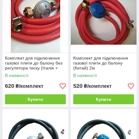
Комплект для підключення
Комплект для підключення
газової плити до балону без
газової плити до балону
регулятора тиску (Італія +
(Китай) 2м
Китай) 2м
В наявності
В наявності
620
520
₴/комплект
₴/комплект
Купити
Купити