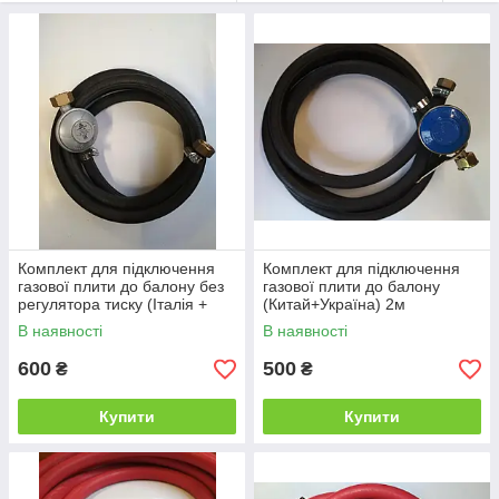
Комплект для підключення
Комплект для підключення
газової плити до балону без
газової плити до балону
регулятора тиску (Італія +
(Китай+Україна) 2м
Україна) 2м
В наявності
В наявності
600
500
₴
₴
Купити
Купити