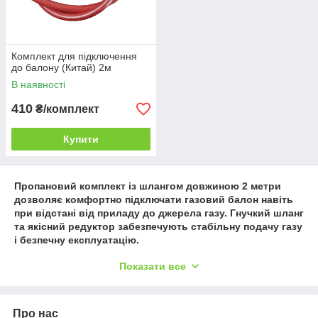
Комплект для підключення
до балону (Китай) 2м
В наявності
410
₴/комплект
Купити
Пропановий комплект із шлангом довжиною 2 метри
дозволяє комфортно підключати газовий балон навіть
при відстані від приладу до джерела газу. Гнучкий шланг
та якісний редуктор забезпечують стабільну подачу газу
і безпечну експлуатацію.
Довжина шланга дозволяє оптимально розташовувати
Показати все
обладнання для зручності роботи і запобігає натягу
шланга. Надійні матеріали роблять комплект
довговічним та безпечним у повсякденному
Про нас
використанні.