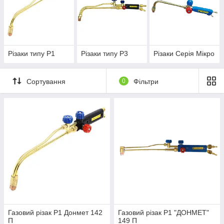
довговічність інструменту.
Різаки типу Р1
Різаки типу Р3
Різаки Серія Мікро
Сортування
0
Фільтри
Газовий різак P1 Донмет 142
Газовий різак Р1 "ДОНМЕТ"
П
149 П