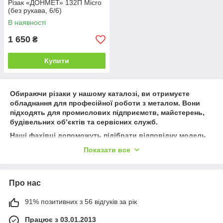
Різак «ДОНМЕТ» 132П Micro
(без рукава, 6/6)
В наявності
1 650
₴
Купити
Обираючи різаки у нашому каталозі, ви отримуєте
обладнання для професійної роботи з металом. Вони
підходять для промислових підприємств, майстерень,
будівельних об’єктів та сервісних служб.
Наші фахівці допоможуть підібрати відповідну модель
різака для конкретних завдань і умов експлуатації,
Показати все
забезпечуючи максимальну безпеку та ефективність
роботи.
Про нас
91% позитивних з 56 відгуків за рік
Працює з 03.01.2013