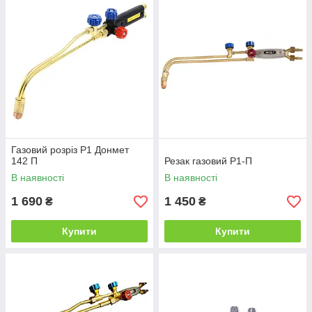
Газовий розріз P1 Донмет
142 П
Резак газовий Р1-П
В наявності
В наявності
1 690
1 450
₴
₴
Купити
Купити