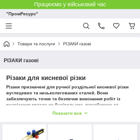
Працюємо у військовий час
"ПромРесурс"
Товари та послуги
РІЗАКИ газові
РІЗАКИ газові
Різаки для кисневої різки
Різаки призначені для ручної роздільної кисневої різки
вуглецевих та низьколегованих сталей. Вони
забезпечують точне та безпечне виконання робіт із
розрізання металу на будівельних, виробничих та
ремонтних об’єктах.
Показати все
У нашому інтернет-магазині представлені різаки різних
моделей та комплектацій для роботи з киснем. Всі
вироби виготовлені з міцних матеріалів і відповідають
стандартам якості, що гарантує надійність та