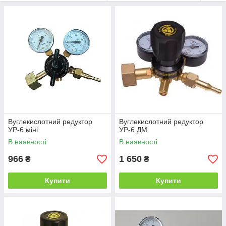
обладнання з офіційною гарантією від виробника
Вуглекислотний редуктор
Вуглекислотний редуктор
УР-6 міні
УР-6 ДМ
В наявності
В наявності
966
1 650
₴
₴
Купити
Купити