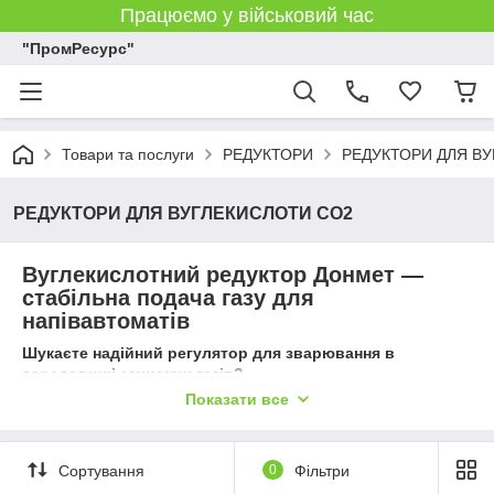
Працюємо у військовий час
"ПромРесурс"
Товари та послуги
РЕДУКТОРИ
РЕДУКТОРИ ДЛЯ В
РЕДУКТОРИ ДЛЯ ВУГЛЕКИСЛОТИ CO2
Вуглекислотний редуктор Донмет —
стабільна подача газу для
напівавтоматів
Шукаєте надійний регулятор для зварювання в
середовищі захисних газів?
Оригінальний
вуглекислотний редуктор
Показати все
Донмет
забезпечить ідеальну стабільність потоку CO2.
Завдяки високій якості збірки та стійкості до перепадів
температур,
редуктори Донмет
є лідером вибору серед
Сортування
0
Фільтри
українських зварювальників. Обирайте професійне