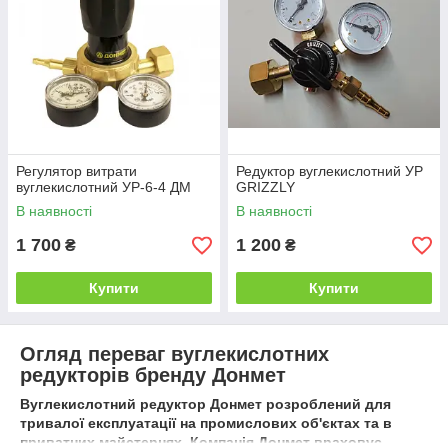
Регулятор витрати
Редуктор вуглекислотний УР
вуглекислотний УР-6-4 ДМ
GRIZZLY
В наявності
В наявності
1 700
1 200
₴
₴
Купити
Купити
Огляд переваг вуглекислотних
редукторів бренду Донмет
Вуглекислотний редуктор Донмет
розроблений для
тривалої експлуатації на промислових об'єктах та в
приватних майстернях. Компанія
Донмет
враховує