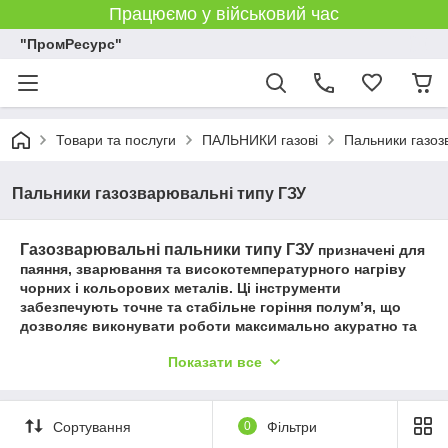
Працюємо у військовий час
"ПромРесурс"
Товари та послуги
ПАЛЬНИКИ газові
Пальники газоз
Пальники газозварювальні типу ГЗУ
Газозварювальні пальники типу ГЗУ
призначені для
паяння, зварювання та високотемпературного нагріву
чорних і кольорових металів. Ці інструменти
забезпечують точне та стабільне горіння полум’я, що
дозволяє виконувати роботи максимально акуратно та
ефективно.
Показати все
Пальники ГЗУ широко застосовуються у будівництві,
промисловості, ремонтних майстернях та побутових
умовах. Надійна конструкція та якісні матеріали
Сортування
0
Фільтри
гарантують довговічність інструмента та безпечну