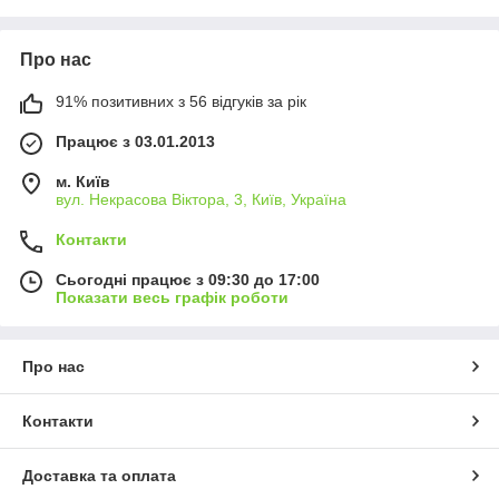
матеріали, ергономічний дизайн та надійна конструкція
роблять пальники ГЗУ незамінними при виконанні
Про нас
високотемпературних операцій і ремонтних завдань.
91% позитивних з 56 відгуків за рік
Працює з 03.01.2013
м. Київ
вул. Некрасова Віктора, 3, Київ, Україна
Контакти
Сьогодні працює з 09:30 до 17:00
Показати весь графік роботи
Про нас
Контакти
Доставка та оплата