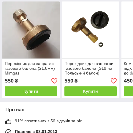
Перехідник для заправки
Перехідник для заправки
Комп
газового балона (21,8мм)
газового балона (S19 на
підк
Mimgas
Польський балон)
до б
(Кит
550
550
450
₴
₴
Купити
Купити
Про нас
91% позитивних з 56 відгуків за рік
Працює з 03.01.2013