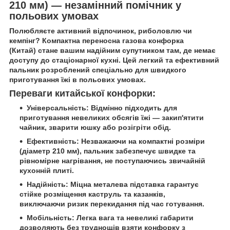
210 мм) — незамінний помічник у
польових умовах
Полюбляєте активний відпочинок, риболовлю чи
кемпінг?
Компактна переносна газова конфорка
(Китай)
стане вашим надійним супутником там, де немає
доступу до стаціонарної кухні. Цей легкий та ефективний
пальник розроблений спеціально для швидкого
приготування їжі в польових умовах.
Переваги китайської конфорки:
Універсальність:
Відмінно підходить для
приготування невеликих обсягів їжі — закип'ятити
чайник, зварити юшку або розігріти обід.
Ефективність:
Незважаючи на компактні розміри
(діаметр 210 мм), пальник забезпечує швидке та
рівномірне нагрівання, не поступаючись звичайній
кухонній плиті.
Надійність:
Міцна металева підставка гарантує
стійке розміщення каструль та казанків,
виключаючи ризик перекидання під час готування.
Мобільність:
Легка вага та невеликі габарити
дозволяють без труднощів взяти конфорку з