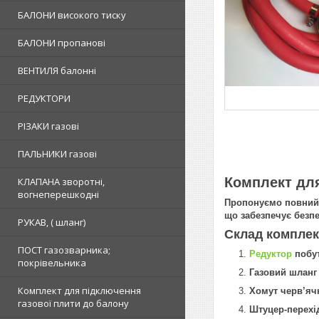
БАЛОНИ високого тиску
БАЛОНИ пропанові
ВЕНТИЛЯ балонні
РЕДУКТОРИ
РІЗАКИ газові
ПАЛЬНИКИ газові
Комплект для
КЛАПАНА зворотні,
вогнеперешкодні
Пропонуємо повний н
що забезпечує безпе
РУКАВ, ( шланг)
Склад комплек
ПОСТ газозварника;
Редуктор
побут
покрівельника
Газовий шланг 
Комплект для підключення
Хомут черв’ячн
газової плити до балону
Штуцер-перехі