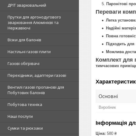
Паронітові про
ДРІТ зварювальний
Переваги комп
Прутки для аргонодугового
Легка установк
зварювання Алюмінієві та
Нержавіючі
Надійні матері
Повна готовні
Візки для балонів
Підходить для 
Настільні газові плити
Можлива доста
Комплект для 
Газові обігрівачі
тимчасових приміщ
Перехідники, адаптери газові
Характеристик
Вентилі газові пропанові для
Побутових балонів
Основні
Побутова техніка
Виробник
Наші послуги
Інформація дл
Сумки та рюкзаки
Ціна:
580 ₴