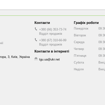
Графік роботи
Понеділок
09:3
+380 (66) 353-73-74
Відділ продажів
Вівторок
09:3
+380 (67) 310-66-99
Середа
09:3
нії
Відділ продажів
Четвер
09:3
Пʼятниця
09:3
ора, 3, Київ, Україна
tgu.ua@ukr.net
Субота
Вихі
Неділя
Вихі