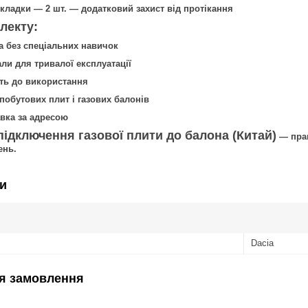
кладки — 2 шт. — додатковий захист від протікання
лекту:
а без спеціальних навичок
али для тривалої експлуатації
сть до використання
побутових плит і газових балонів
вка за адресою
підключення газової плити до балона (Китай)
— прак
ень.
и
Dacia
я замовлення