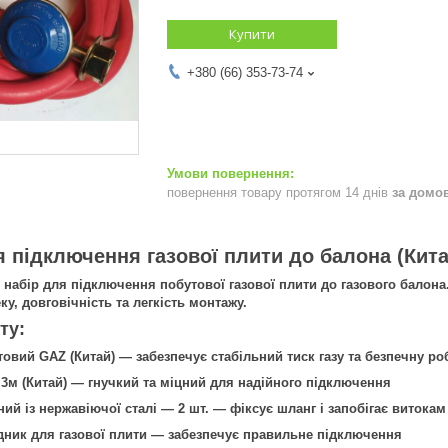
Купити
+380 (66) 353-73-74
повернення товару протягом 14 днів
за домо
 підключення газової плити до балона (Кита
абір для підключення побутової газової плити до газового балона. 
ку, довговічність та легкість монтажу.
ту:
овий GAZ (Китай) — забезпечує стабільний тиск газу та безпечну ро
3м (Китай) — гнучкий та міцний для надійного підключення
ий із нержавіючої сталі — 2 шт. — фіксує шланг і запобігає витокам
дник для газової плити — забезпечує правильне підключення