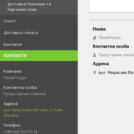
Доставка Технічних та
Харчових газів
Статті
Доставка і оплата
ПромРесурс
Контакти
Представник компа
КОНТАКТИ
вул. Некрасова Вікт
ПромРесурс
Представник компанії
вул. Некрасова Віктора, 3, Київ,
Україна
+380 (66) 353-73-74