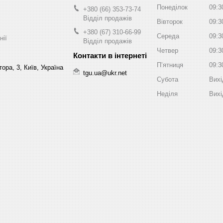
Понеділок
09:3
+380 (66) 353-73-74
Відділ продажів
Вівторок
09:3
+380 (67) 310-66-99
Середа
09:3
нії
Відділ продажів
Четвер
09:3
Пʼятниця
09:3
ора, 3, Київ, Україна
tgu.ua@ukr.net
Субота
Вихі
Неділя
Вихі