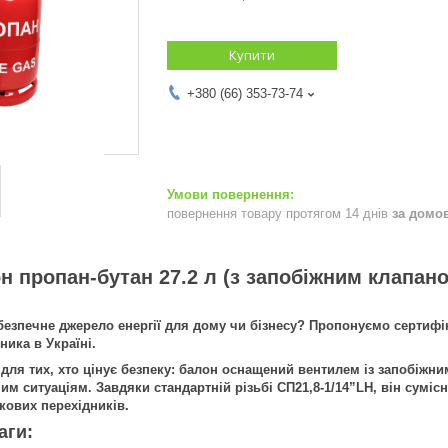
Купити
+380 (66) 353-73-74
повернення товару протягом 14 днів
за домо
н пропан-бутан 27.2 л (з запобіжним клапан
безпечне джерело енергії для дому чи бізнесу? Пропонуємо сертифі
ика в Україні.
для тих, хто цінує безпеку: балон оснащений
вентилем із запобіжн
им ситуаціям. Завдяки стандартній різьбі
СП21,8-1/14”LH
, він суміс
кових перехідників.
аги: