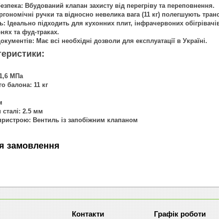
езпека:
Вбудований клапан захисту від перегріву та переповнення.
гономічні ручки та відносно невелика вага (11 кг) полегшують тран
ь:
Ідеально підходить для кухонних плит, інфрачервоних обігрівачів
нях та фуд-траках.
окументів:
Має всі необхідні дозволи для експлуатації в Україні.
теристики:
1,6 МПа
го балона:
11 кг
м
 сталі:
2.5 мм
пристрою:
Вентиль із запобіжним клапаном
я замовлення
Графік роботи