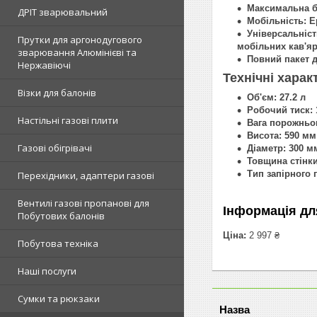
Максимальна б
ДРІТ зварювальний
Мобільність:
Ер
Універсальніст
Прутки для аргонодугового
мобільних кав'яр
зварювання Алюмінієві та
Повний пакет д
Нержавіючі
Технічні харак
Візки для балонів
Об'єм:
27.2 л
Робочий тиск:
Настільні газові плити
Вага порожньо
Висота:
590 мм
Газові обігрівачі
Діаметр:
300 м
Товщина стінки
Тип запірного 
Перехідники, адаптери газові
Вентилі газові пропанові для
Інформація дл
Побутових балонів
Ціна:
2 997 ₴
Побутова техніка
Наші послуги
Сумки та рюкзаки