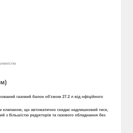
вленістю
ом)
кований газовий балон об'ємом 27.2 л від офіційного
им клапаном
, що автоматично скидає надлишковий тиск,
ний з більшістю редукторів та газового обладнання без