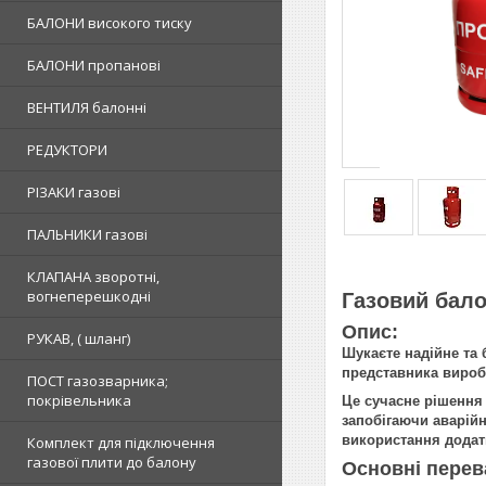
БАЛОНИ високого тиску
БАЛОНИ пропанові
ВЕНТИЛЯ балонні
РЕДУКТОРИ
РІЗАКИ газові
ПАЛЬНИКИ газові
КЛАПАНА зворотні,
вогнеперешкодні
Газовий бало
Опис:
РУКАВ, ( шланг)
Шукаєте надійне та 
представника виробн
ПОСТ газозварника;
покрівельника
Це сучасне рішення 
запобігаючи аварійн
використання додат
Комплект для підключення
газової плити до балону
Основні перев