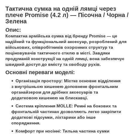
Тактична сумка на одній лямці через
плече Promise (4.2 л) — Пісочна / Чорна /
Зелена
Опис:
Компактна армійська сумка від бренду
Promise
— це
надійний та функціональний аксесуар, розроблений для
військових, співробітників охоронних структур та
поціновувачів тактичного стилю в місті. Завдяки
продуманій конструкції на одній лямці, вона забезпечує
швидкий доступ до вмісту та свободу рухів.
Основні переваги моделі:
Організація простору:
Містке основне відділення
з внутрішньою кишенею доповнене фронтальним
органайзером для дрібних аксесуарів та
додатковою кишенею на блискавці.
Система кріплення MOLLE:
Ремні на бокових та
фронтальній частинах дозволяють легко закріпити
додаткові підсумки, ліхтарики або інше
спорядження.
Комфорт при носінні:
Тильна частина сумки