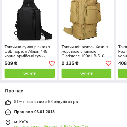
Тактична сумка рюкзак з
Тактичний рюкзак Хаки із
Такт
USB портом Albion 445
жорсткою спинкою
Fox 
чорна армійські сумки
Gladstone 100л LB-510
чорн
повс
509
2 135
408
₴
₴
сумк
Купити
Купити
Про нас
91% позитивних з 56 відгуків за рік
Працює з 03.01.2013
м. Київ
вул. Некрасова Віктора, 3, Київ, Україна