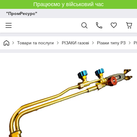
Працюємо у військовий час
"ПромРесурс"
Товари та послуги
РІЗАКИ газові
Різаки типу Р3
Р