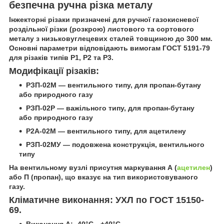
безпечна ручна різка металу
Інжекторні різаки призначені для ручної газокисневої
роздільної різки (розкрою) листового та сортового
металу з низьковуглецевих сталей товщиною до 300 мм.
Основні параметри відповідають вимогам ГОСТ 5191-79
для різаків типів P1, P2 та P3.
Модифікації різаків:
РЗП-02М
— вентильного типу, для пропан-бутану
або природного газу
РЗП-02Р
— важільного типу, для пропан-бутану
або природного газу
Р2А-02М
— вентильного типу, для ацетилену
РЗП-02МУ
— подовжена конструкція, вентильного
типу
На вентильному вузлі присутня маркування
А
(
ацетилен
)
або
П
(пропан), що вказує на тип використовуваного
газу.
Кліматичне виконання:
УХЛ по ГОСТ 15150-
69.
Виконання А: -40°С…+40°С