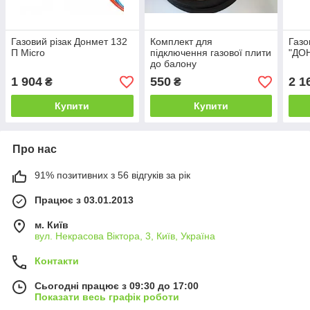
Газовий різак Донмет 132
Комплект для
Газо
П Micro
підключення газової плити
"ДО
до балону
(Китай+Україна) 3м
1 904
550
2 1
₴
₴
Купити
Купити
Про нас
91% позитивних з 56 відгуків за рік
Працює з 03.01.2013
м. Київ
вул. Некрасова Віктора, 3, Київ, Україна
Контакти
Сьогодні працює з 09:30 до 17:00
Показати весь графік роботи