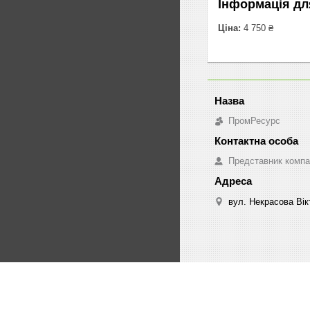
Інформація дл
Ціна:
4 750 ₴
ПромРесурс
Представник компа
вул. Некрасова Вікт