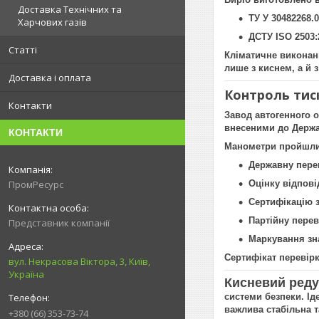
Доставка Технічних та
ТУ У 30482268.0
Харчових газів
ДСТУ ISO 2503:
Статті
Кліматичне виконанн
лише з киснем, а й 
Доставка і оплата
Контроль тис
Контакти
Завод автогенного 
внесеними до Держав
КОНТАКТИ
Манометри пройшли
Державну перев
Оцінку відпові
ПромРесурс
Сертифікацію 
Партійну пере
Представник компанії
Маркування зн
Сертифікат перевірк
вул. Некрасова Віктора, 3, Київ,
Україна
Кисневий ред
системи безпеки. Ід
важлива стабільна т
+380 (66) 353-73-74