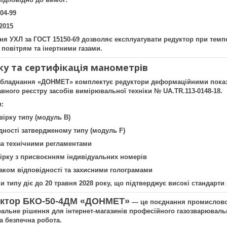
04-99
2015
я УХЛ за ГОСТ 15150-69 дозволяє експлуатувати редуктор при темпе
з повітрям та інертними газами.
ку та сертифікація манометрів
обладнання «ДОНМЕТ» комплектує редуктори деформаційними показу
ного реєстру засобів вимірювальної техніки № UA.TR.113-0148-18.
:
ірку типу (модуль В)
дності затвердженому типу (модуль F)
за технічними регламентами
вірку з присвоєнням індивідуальних номерів
аком відповідності та захисними голограмами
и типу діє до 20 травня 2028 року, що підтверджує високі стандарти 
уктор БКО-50-4ДМ «ДОНМЕТ»
— це поєднання промислової н
еальне рішення для інтернет-магазинів професійного газозварюваль
а безпечна робота.