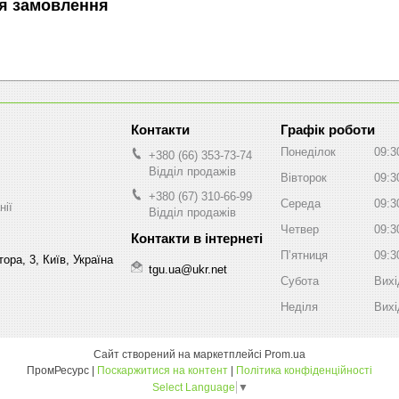
я замовлення
Графік роботи
Понеділок
09:3
+380 (66) 353-73-74
Відділ продажів
Вівторок
09:3
+380 (67) 310-66-99
Середа
09:3
нії
Відділ продажів
Четвер
09:3
Пʼятниця
09:3
ора, 3, Київ, Україна
tgu.ua@ukr.net
Субота
Вихі
Неділя
Вихі
Сайт створений на маркетплейсі
Prom.ua
ПромРесурс |
Поскаржитися на контент
|
Політика конфіденційності
Select Language
▼