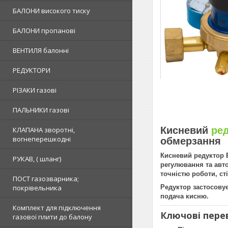
БАЛОНИ високого тиску
БАЛОНИ пропанові
ВЕНТИЛЯ балонні
РЕДУКТОРИ
РІЗАКИ газові
ПАЛЬНИКИ газові
Кисневий
ре
КЛАПАНА зворотні,
вогнеперешкодні
обмерзання
Кисневий редуктор 
РУКАВ, ( шланг)
регулювання та авт
точністю роботи, ст
ПОСТ газозварника;
Редуктор застосовує
покрівельника
подача кисню.
Комплект для підключення
Ключові пере
газової плити до балону