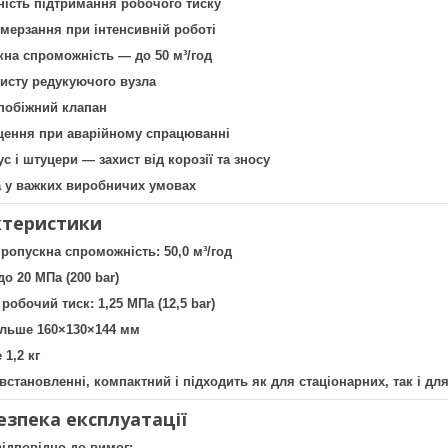
ність підтримання робочого тиску
бмерзання при інтенсивній роботі
на спроможність — до 50 м³/год
хисту редукуючого вузла
побіжний клапан
щення при аварійному спрацюванні
с і штуцери — захист від корозії та зносу
а у важких виробничих умовах
ктеристики
опускна спроможність: 50,0 м³/год
до 20 МПа (200 bar)
обочий тиск: 1,25 МПа (12,5 bar)
ільше 160×130×144 мм
 1,2 кг
встановленні, компактний і підходить як для стаціонарних, так і д
безпека експлуатації
ідповідно до вимог: