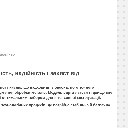
вленістю
ь, надійність і захист від
ку кисню, що надходить із балона, його точного
лум`яної обробки металів. Модель вирізняється підвищеною
ї оптимальним вибором для інтенсивної експлуатації.
 технологічних процесів, де потрібна стабільна й безпечна