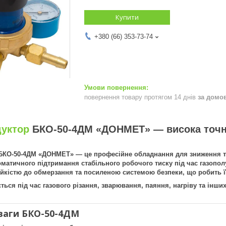
Купити
+380 (66) 353-73-74
повернення товару протягом 14 днів
за домо
дуктор
БКО-50-4ДМ «ДОНМЕТ» — висока точніст
БКО-50-4ДМ «ДОНМЕТ» — це професійне обладнання для зниження тис
оматичного підтримання стабільного робочого тиску під час газопо
ійкістю до обмерзання та посиленою системою безпеки, що робить ї
ться під час газового різання, зварювання, паяння, нагріву та інших
ваги БКО-50-4ДМ