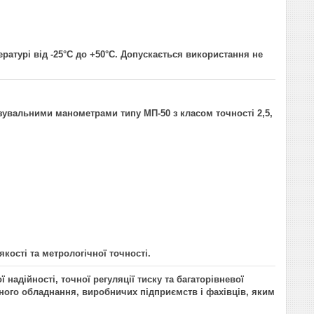
ратурі від -25°С до +50°С. Допускається використання не
вальними манометрами типу МП-50 з класом точності 2,5,
якості та метрологічної точності.
адійності, точної регуляції тиску та багаторівневої
ного обладнання, виробничих підприємств і фахівців, яким