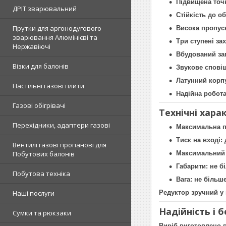
Підвищена точ
ДРІТ зварювальний
Стійкість до о
Прутки для аргонодугового
Висока пропуск
зварювання Алюмінієві та
Три ступені за
Нержавіючі
Вбудований за
Візки для балонів
Звукове спові
Латунний корпу
Настільні газові плити
Надійна робот
Газові обігрівачі
Технічні хара
Перехідники, адаптери газові
Максимальна пр
Тиск на вході: 
Вентилі газові пропанові для
Максимальний р
Побутових балонів
Габарити: не б
Побутова техніка
Вага: не більше
Редуктор зручний у 
Наші послуги
Надійність і 
Сумки та рюкзаки
Виріб виготовлено в