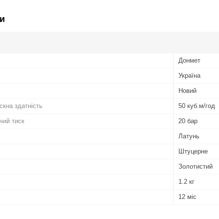
и
Донмет
Україна
Новий
кна здатність
50 куб.м/год
чий тиск
20 бар
Латунь
Штуцерне
Золотистий
1.2 кг
12 міс