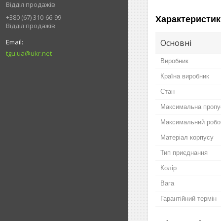
Відділ продажів
+380 (67) 310-66-99
Характеристик
Відділ продажів
Основні
tgu.ua@ukr.net
Виробник
Країна виробник
Стан
Максимальна пропус
Максимальний робо
Матеріал корпусу
Тип приєднання
Колір
Вага
Гарантійний термін