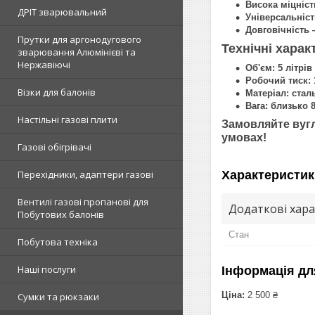
Висока міцніст
ДРІТ зварювальний
Універсальніст
Довговічність 
Прутки для аргонодугового
Технічні харак
зварювання Алюмінієві та
Нержавіючі
Об'єм: 5 літрів
Робочий тиск: 
Візки для балонів
Матеріал: стал
Вага: близько 8
Настільні газові плити
Замовляйте вугл
умовах!
Газові обігрівачі
Характеристик
Перехідники, адаптери газові
Вентилі газові пропанові для
Додаткові хар
Побутових балонів
Стан
Побутова техніка
Наші послуги
Інформація дл
Ціна:
2 500 ₴
Сумки та рюкзаки