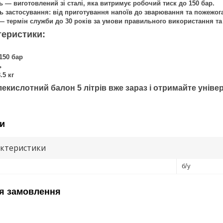
ь — виготовлений зі сталі, яка витримує робочий тиск до 150 бар.
ь застосування: від приготування напоїв до зварювання та пожежог
— термін служби до 30 років за умови правильного використання та
теристики:
150 бар
ь
.5 кг
екислотний балон 5 літрів вже зараз і отримайте уніве
и
актеристики
б/у
я замовлення