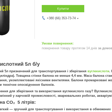
Купити
+380 (66) 353-73-74
повернення товару протягом 14 днів
за домо
ислотний 5л б/у
ий 5л призначений для транспортування і зберігання
вуглекислоти
.
циліндра). Товщина стінки балона не менше 4,4 мм. Маса балона ста
ання, укомплектовані якісними вентилями. Балони промарковані ж
и технічне опосвідчення балонів.
ення для зберігання та використання вуглекислого газу? Вуглекисл
амінний у харчовій промисловості, зварювальних роботах, акваріумі
на CO₂ 5 літрів:
легкий — зручний для транспортування і використання в обмежених 