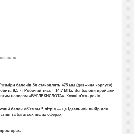
вленістю
 Розміри балонів 5л становлять 475 мм (довжина корпусу)
новить 8,5 кг Робочий тиск – 14,7 МПа. Всі балони пройшли
овтим написом «ВУГЛЕКИСЛОТА». Кожні п'ять років
отний балон об'ємом 5 літрів — це ідеальний вибір для
стиці та багатьох інших сферах.
просторах.