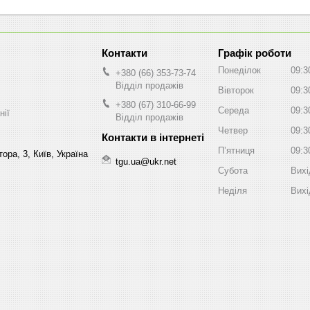
Графік роботи
Понеділок
09:3
+380 (66) 353-73-74
Відділ продажів
Вівторок
09:3
+380 (67) 310-66-99
Середа
09:3
нії
Відділ продажів
Четвер
09:3
Пʼятниця
09:3
ора, 3, Київ, Україна
tgu.ua@ukr.net
Субота
Вихі
Неділя
Вихі