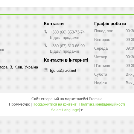
Графік роботи
Понеділок
09:3
+380 (66) 353-73-74
Відділ продажів
Вівторок
09:3
+380 (67) 310-66-99
Середа
09:3
нії
Відділ продажів
Четвер
09:3
Пʼятниця
09:3
ора, 3, Київ, Україна
tgu.ua@ukr.net
Субота
Вихі
Неділя
Вихі
Сайт створений на маркетплейсі
Prom.ua
ПромРесурс |
Поскаржитися на контент
|
Політика конфіденційності
Select Language
▼