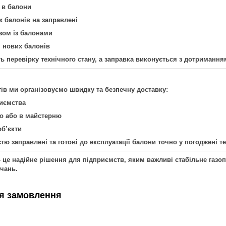
 в балони
 балонів на заправлені
зом із балонами
і нових балонів
ь перевірку технічного стану, а заправка виконується з дотримання
тів ми організовуємо швидку та безпечну доставку:
риємства
о або в майстерню
об’єкти
тю заправлені та готові до експлуатації балони точно у погоджені т
 це надійне рішення для підприємств, яким важливі стабільне газоп
чань.
я замовлення