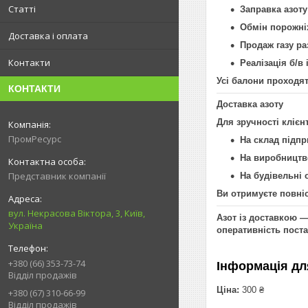
Статті
Заправка азоту
Обмін порожніх
Доставка і оплата
Продаж газу ра
Контакти
Реалізація б/в 
Усі балони проходят
КОНТАКТИ
Доставка азоту
Для зручності клієн
ПромРесурс
На склад підп
На виробництв
Представник компанії
На будівельні 
Ви отримуєте повніс
вул. Некрасова Віктора, 3, Київ,
Азот із доставкою —
Україна
оперативність поста
+380 (66) 353-73-74
Інформація дл
Відділ продажів
Ціна:
300 ₴
+380 (67) 310-66-99
Відділ продажів