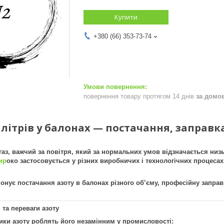
Купити
+380 (66) 353-73-74
повернення товару протягом 14 днів
за домо
12 літрів у балонах — постачання, запра
 газ, важчий за повітря, який за нормальних умов відзначається ни
ир
око застосовується у різних виробничих і технологічних процесах
нує постачання азоту в балонах різного об’єму, професійну заправку
 та переваги азоту
ики азоту роблять його незамінним у промисловості: