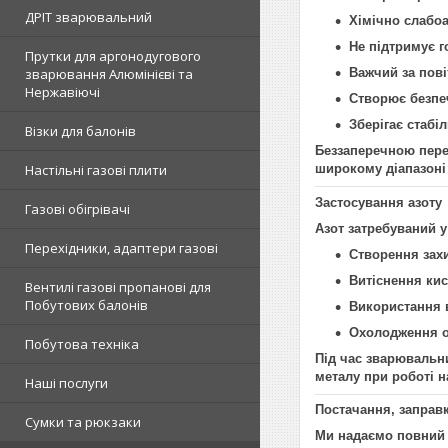
ДРІТ зварювальний
Хімічно слабо
Не підтримує г
Прутки для аргонодугового
зварювання Алюмінієві та
Важчий за пові
Нержавіючі
Створює безпе
Зберігає стабі
Візки для балонів
Беззаперечною перев
Настільні газові плити
широкому діапазоні
Застосування азоту
Газові обігрівачі
Азот затребуваний у
Перехідники, адаптери газові
Створення зах
Витіснення кис
Вентилі газові пропанові для
Побутових балонів
Використання 
Охолодження о
Побутова техніка
Під час зварювальн
металу при роботі 
Наші послуги
Постачання, заправк
Сумки та рюкзаки
Ми надаємо повний 