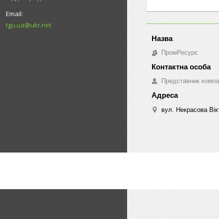
tgu.ua@ukr.net
ПромРесурс
Представник компа
вул. Некрасова Вікт