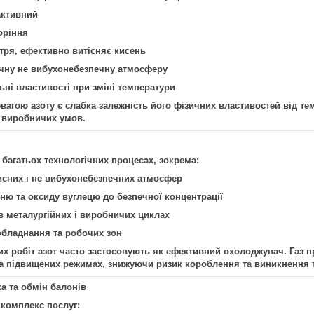
активний
оріння
тря, ефективно витісняє кисень
чну не вибухонебезпечну атмосферу
льні властивості при зміні температури
агою азоту є слабка залежність його фізичних властивостей від те
 виробничих умов.
 багатьох технологічних процесах, зокрема:
исних і не вибухонебезпечних атмосфер
ню та оксиду вуглецю до безпечної концентрації
в металургійних і виробничих циклах
бладнання та робочих зон
их робіт азот часто застосовують як ефективний охолоджувач. Газ 
на підвищених режимах, знижуючи ризик короблення та виникнення 
а та обмін балонів
комплекс послуг: