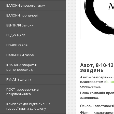
БАЛОНИ високого тиску
БАЛОНИ пропанові
ВЕНТИЛЯ балонні
РЕДУКТОРИ
РІЗАКИ газові
ПАЛЬНИКИ газові
Азот, 8-10-
КЛАПАНА зворотні,
завдань
вогнеперешкодні
Азот -- беззбарвний
РУКАВ, ( шланг)
властивостям в
ін ш
середовище.
ПОСТ газозварника;
Наша компанія пропо
покрівельника
замовника.
Комплект для підключення
Основні властивості
газової плити до балону
Фізичні характерист